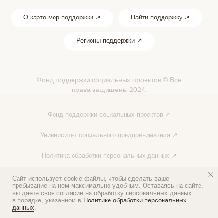
О карте мер поддержки ↗
Найти поддержку ↗
Регионы поддержки ↗
Фонд поддержки социальных проектов © Все
права защищены 2024.
Фонд поддержки социальных проектов ↗
Университет социального предпринимателя ↗
Политика обработки персональных данных ↗
Пользовательское соглашение ↗
Сайт использует cookie-файлы, чтобы сделать ваше
пребывание на нем максимально удобным. Оставаясь на сайте,
вы даете свое согласие на обработку персональных данных
в порядке, указанном в
Политике обработки персональных
данных
.
На сайте использованы материалы с лицензией CC BY 4.0 ↗