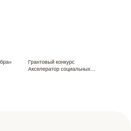
обра»
Грантовый конкурс
Акселератор социальных
проектов "Стань заметным"