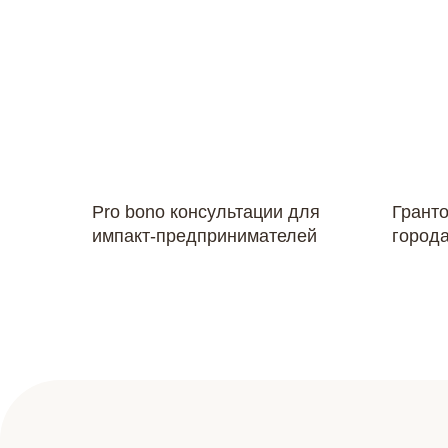
Pro bono консультации для
Грант
импакт-предпринимателей
города