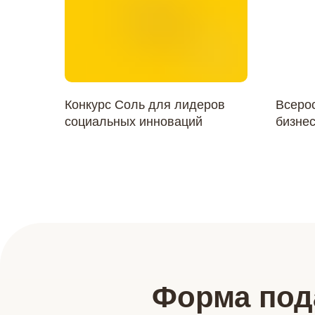
Конкурс Соль для лидеров
Всерос
социальных инноваций
бизне
предп
самоз
возмо
"Инвас
Форма под