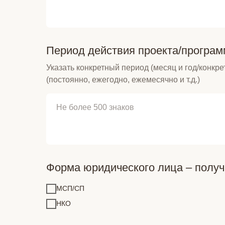
Период действия проекта/програм
Указать конкретный период (месяц и год/конкре
(постоянно, ежегодно, ежемесячно и т.д.)
Форма юридического лица – полу
МСП/СП
НКО