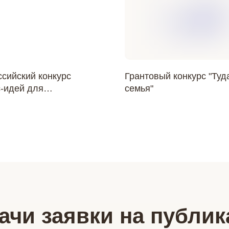
сийский конкурс
Грантовый конкурс "Туда
с-идей для
семья"
ринимателей и
анятых с ограниченными
жностями здоровья
тартап 2026"
ачи заявки на публи